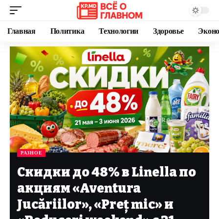
Главная
Политика
Технологии
Здоровье
Экон
РАЗНОЕ
Скидки до 48% в Linella по
акциям «Aventura
Jucăriilor», «Preț mic» и