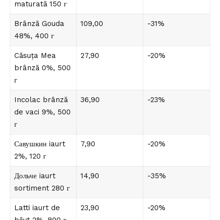
maturată 150 г
Brânză Gouda
109,00
-31%
48%, 400 г
Căsuța Mea
27,90
-20%
brânză 0%, 500
г
Incolac brânză
36,90
-23%
de vaci 9%, 500
г
Савушкин iaurt
7,90
-20%
2%, 120 г
Дольче iaurt
14,90
-35%
sortiment 280 г
Latti iaurt de
23,90
-20%