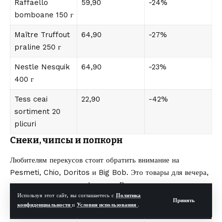
Raffaello
59,90
-24%
bomboane 150 г
Maître Truffout
64,90
-27%
praline 250 г
Nestle Nesquik
64,90
-23%
400 г
Tess ceai
22,90
-42%
sortiment 20
plicuri
Снеки, чипсы и попкорн
Любителям перекусов стоит обратить внимание на
Pesmeti, Chio, Doritos и Big Bob. Это товары для вечера,
дороги или просмотра фильмов. В каталоге есть скидки до
Используя этот сайт, вы соглашаетесь с
Политика
37%.
Принять
конфиденциальности
и
Условия использования
.
Товар
Цена
Скидка