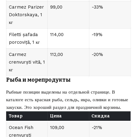
Carmez Parizer
99,00
-33%
Doktorskaya, 1
кг
Filetti șafada
114,00
-19%
porcoviță, 1 кг
Carmez
112,00
-20%
crenvurști vită, 1
кг
Рыба и морепродукты
Рыбные позиции выделены на отдельной странице. В
каталоге есть красная рыба, сельдь, икра, оливки и готовые
закуски. Это хороший раздел для праздничной корзины.
Товар
Цена
Скидка
Ocean Fish
109,00
-21%
crenvurști