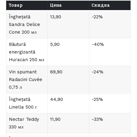
Товар
Цена
Скидка
Înghețată
13,90
-22%
Sandra Delice
Cone 200 мл
Băutură
5,90
-40%
energizantă
Huracan 250 мл
Vin spumant
69,90
-24%
Radacini Cuvée
0,75 л
Înghețată
44,90
-25%
Linella 500 г
Nectar Teddy
11,90
-33%
330 мл