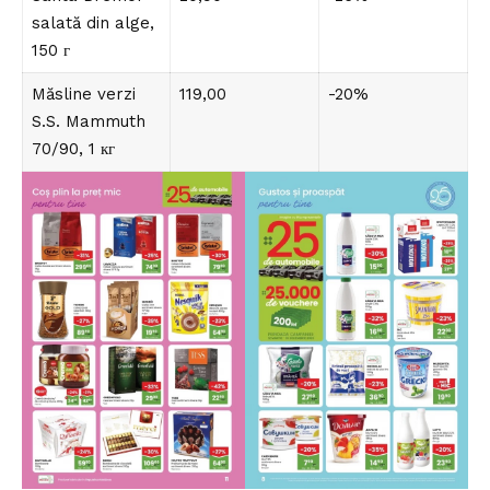
salată din alge,
150 г
Măsline verzi
119,00
-20%
S.S. Mammuth
70/90, 1 кг