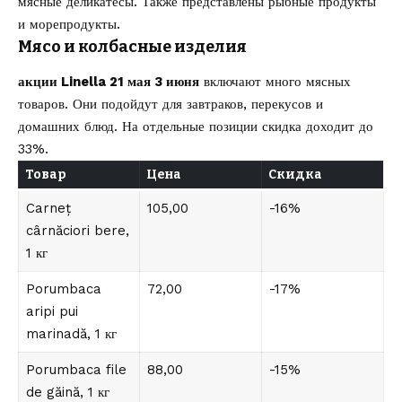
мясные деликатесы. Также представлены рыбные продукты
и морепродукты.
Мясо и колбасные изделия
акции Linella 21 мая 3 июня
включают много мясных
товаров. Они подойдут для завтраков, перекусов и
домашних блюд. На отдельные позиции скидка доходит до
33%.
Товар
Цена
Скидка
Carneț
105,00
-16%
cârnăciori bere,
1 кг
Porumbaca
72,00
-17%
aripi pui
marinadă, 1 кг
Porumbaca file
88,00
-15%
de găină, 1 кг