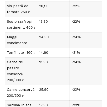
Vis pastă de
20,90
-22%
tomate 260 г
Sos pizza/roșii
13,90
-22%
sortiment, 400 г
Maggi
24,90
-24%
condimente
Ton în ulei, 160 г
14,90
-31%
Carne de
21,90
-24%
pasăre
conservă
200/300 г
Carne conservă
25,90
-23%
200/300 г
Sardina în sos
17,90
-29%