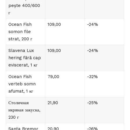
pește 400/600
г
Ocean Fish
109,00
-24%
somon file
strat, 200 г
Slavena Lux
109,00
-24%
hering fără cap
eviscerat, 1 кг
Ocean Fish
79,00
-32%
verteb somn
afumat, 1 кг
Столичная
21,90
-25%
икряная закуска,
230 г
Santa Bremor
20,90
-26%