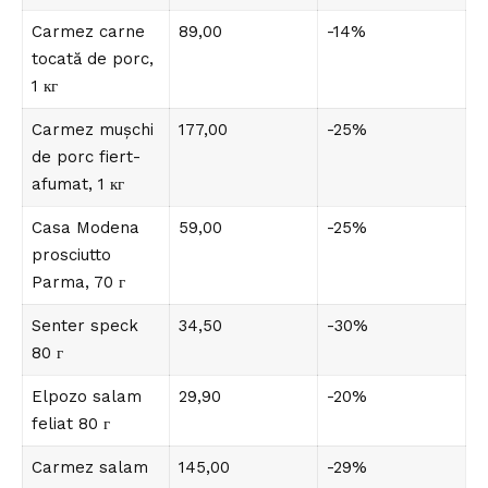
Carmez carne
89,00
-14%
tocată de porc,
1 кг
Carmez mușchi
177,00
-25%
de porc fiert-
afumat, 1 кг
Casa Modena
59,00
-25%
prosciutto
Parma, 70 г
Senter speck
34,50
-30%
80 г
Elpozo salam
29,90
-20%
feliat 80 г
Carmez salam
145,00
-29%