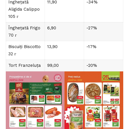
Înghețată
11,90
-34%
Aligida Calippo
105 г
Înghețată Frigo
6,90
-27%
70 г
Biscuiți Biscotto
13,90
-17%
32 г
Tort Franzeluța
99,00
-20%