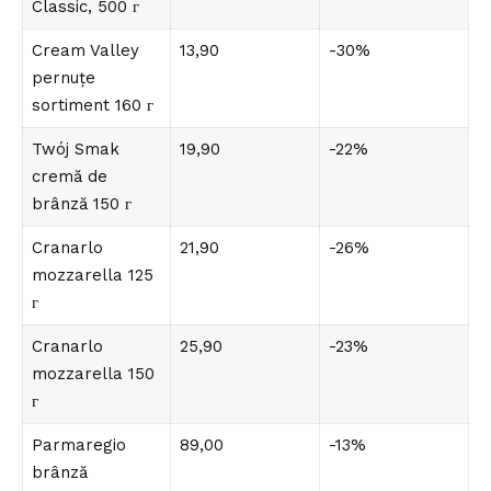
Classic, 500 г
Cream Valley
13,90
-30%
pernuțe
sortiment 160 г
Twój Smak
19,90
-22%
cremă de
brânză 150 г
Cranarlo
21,90
-26%
mozzarella 125
г
Cranarlo
25,90
-23%
mozzarella 150
г
Parmaregio
89,00
-13%
brânză