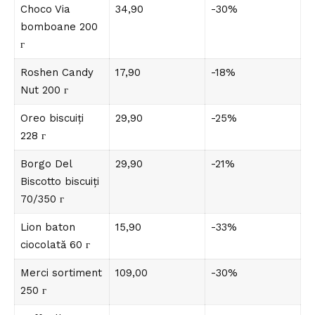
Choco Via
34,90
-30%
bomboane 200
г
Roshen Candy
17,90
-18%
Nut 200 г
Oreo biscuiți
29,90
-25%
228 г
Borgo Del
29,90
-21%
Biscotto biscuiți
70/350 г
Lion baton
15,90
-33%
ciocolată 60 г
Merci sortiment
109,00
-30%
250 г