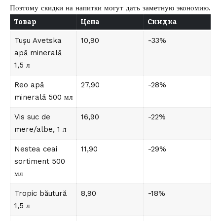
Поэтому скидки на напитки могут дать заметную экономию.
Товар
Цена
Скидка
Tușu Avetska
10,90
-33%
apă minerală
1,5 л
Reo apă
27,90
-28%
minerală 500 мл
Vis suc de
16,90
-22%
mere/albe, 1 л
Nestea ceai
11,90
-29%
sortiment 500
мл
Tropic băutură
8,90
-18%
1,5 л