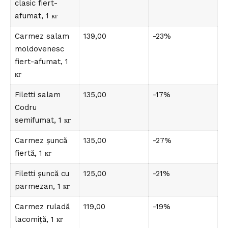
clasic fiert-
afumat, 1 кг
Carmez salam
139,00
-23%
moldovenesc
fiert-afumat, 1
кг
Filetti salam
135,00
-17%
Codru
semifumat, 1 кг
Carmez șuncă
135,00
-27%
fiertă, 1 кг
Filetti șuncă cu
125,00
-21%
parmezan, 1 кг
Carmez ruladă
119,00
-19%
lacomiță, 1 кг