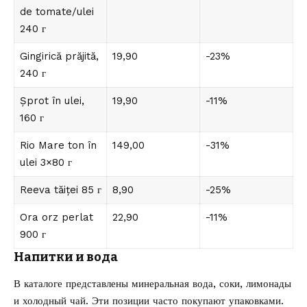
de tomate/ulei
240 г
Gingirică prăjită,
19,90
-23%
240 г
Șprot în ulei,
19,90
-11%
160 г
Rio Mare ton în
149,00
-31%
ulei 3×80 г
Reeva tăiței 85 г
8,90
-25%
Ora orz perlat
22,90
-11%
900 г
Напитки и вода
В каталоге представлены минеральная вода, соки, лимонады
и холодный чай. Эти позиции часто покупают упаковками.