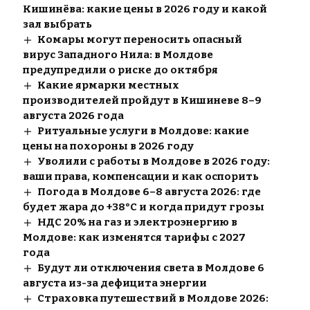
Кишинёва: какие цены в 2026 году и какой
зал выбрать
Комары могут переносить опасный
вирус Западного Нила: в Молдове
предупредили о риске до октября
Какие ярмарки местных
производителей пройдут в Кишиневе 8–9
августа 2026 года
Ритуальные услуги в Молдове: какие
цены на похороны в 2026 году
Уволили с работы в Молдове в 2026 году:
ваши права, компенсации и как оспорить
Погода в Молдове 6–8 августа 2026: где
будет жара до +38°C и когда придут грозы
НДС 20% на газ и электроэнергию в
Молдове: как изменятся тарифы с 2027
года
Будут ли отключения света в Молдове 6
августа из-за дефицита энергии
Страховка путешествий в Молдове 2026: