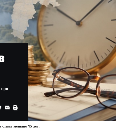
в
 при
 стаже меньше 15 лет.