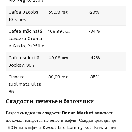
Rio Negro, 250 г
Cafea Jacobs,
59,99 лея
-29%
10 капсул
Cafea măcinată
169,99 лея
-34%
Lavazza Crema
e Gusto, 2×250 г
Cafea solubilă
49,99 лея
-42%
Jockey, 90 г
Cicoare
89,99 лея
-35%
sublimată Uliss,
85 г
Сладости, печенье и батончики
Раздел
скидки на сладости Bonus Market
включает
шоколад, конфеты, печенье и вафли. Скидки доходят до
-50% на конфеты Sweet Life Lummy kot. Есть много