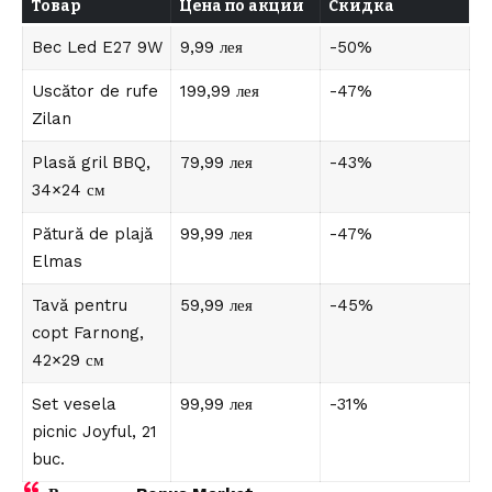
Товар
Цена по акции
Скидка
Bec Led E27 9W
9,99 лея
-50%
Uscător de rufe
199,99 лея
-47%
Zilan
Plasă gril BBQ,
79,99 лея
-43%
34×24 см
Pătură de plajă
99,99 лея
-47%
Elmas
Tavă pentru
59,99 лея
-45%
copt Farnong,
42×29 см
Set vesela
99,99 лея
-31%
picnic Joyful, 21
buc.