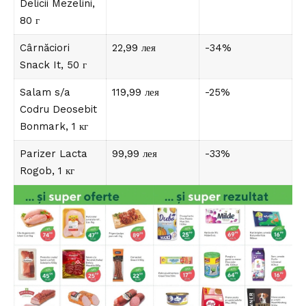
Delicii Mezelini,
80 г
Cârnăciori
22,99 лея
-34%
Snack It, 50 г
Salam s/a
119,99 лея
-25%
Codru Deosebit
Bonmark, 1 кг
Parizer Lacta
99,99 лея
-33%
Rogob, 1 кг