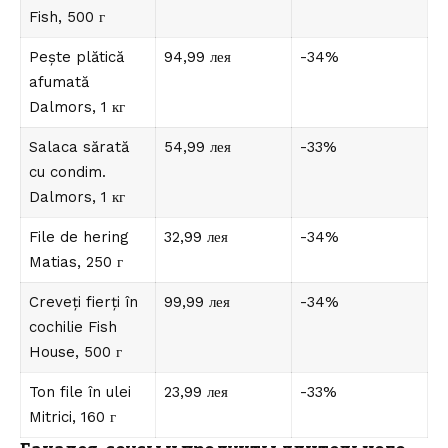
Fish, 500 г
Pește plătică
94,99 лея
-34%
afumată
Dalmors, 1 кг
Salaca sărată
54,99 лея
-33%
cu condim.
Dalmors, 1 кг
File de hering
32,99 лея
-34%
Matias, 250 г
Creveți fierți în
99,99 лея
-34%
cochilie Fish
House, 500 г
Ton file în ulei
23,99 лея
-33%
Mitrici, 160 г