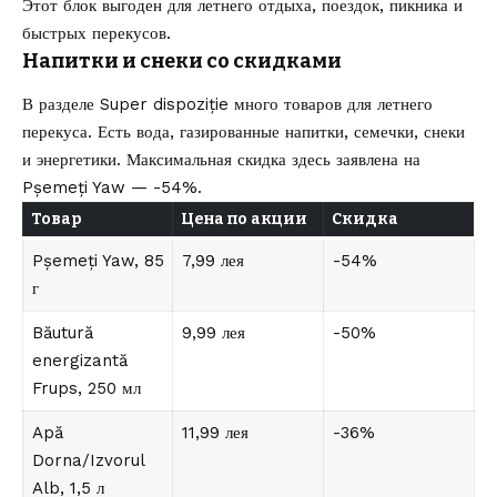
Этот блок выгоден для летнего отдыха, поездок, пикника и
быстрых перекусов.
Напитки и снеки со скидками
В разделе Super dispoziție много товаров для летнего
перекуса. Есть вода, газированные напитки, семечки, снеки
и энергетики. Максимальная скидка здесь заявлена на
Pșemeți Yaw — -54%.
Товар
Цена по акции
Скидка
Pșemeți Yaw, 85
7,99 лея
-54%
г
Băutură
9,99 лея
-50%
energizantă
Frups, 250 мл
Apă
11,99 лея
-36%
Dorna/Izvorul
Alb, 1,5 л