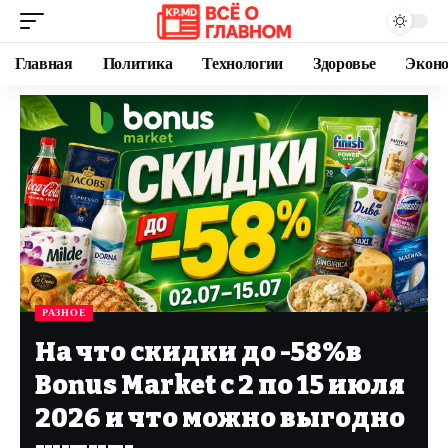
Главная
Политика
Технологии
Здоровье
Экон
РАЗНОЕ
На что скидки до -58%в
Bonus Market с 2 по 15 июля
2026 и что можно выгодно