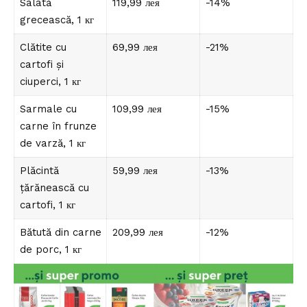
Salată
119,99 лея
-14%
grecească, 1 кг
Clătite cu
69,99 лея
-21%
cartofi și
ciuperci, 1 кг
Sarmale cu
109,99 лея
-15%
carne în frunze
de varză, 1 кг
Plăcintă
59,99 лея
-13%
țărănească cu
cartofi, 1 кг
Bătută din carne
209,99 лея
-12%
de porc, 1 кг