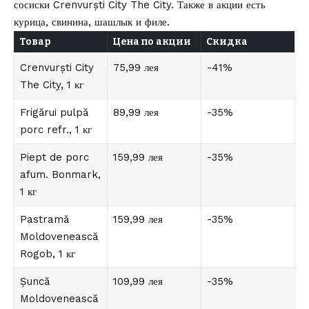
сосиски Crenvurști City The City. Также в акции есть
курица, свинина, шашлык и филе.
Товар
Цена по акции
Скидка
Crenvurști City
75,99 лея
-41%
The City, 1 кг
Frigărui pulpă
89,99 лея
-35%
porc refr., 1 кг
Piept de porc
159,99 лея
-35%
afum. Bonmark,
1 кг
Pastramă
159,99 лея
-35%
Moldovenească
Rogob, 1 кг
Șuncă
109,99 лея
-35%
Moldovenească