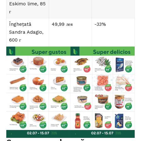
Eskimo lime, 85
г
Înghețată
49,99 лея
-33%
Sandra Adagio,
600 г