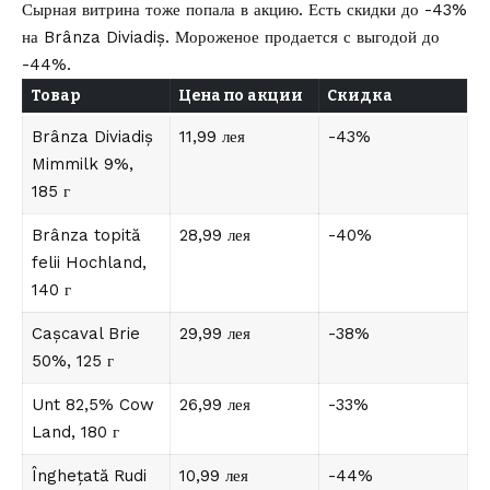
Сырная витрина тоже попала в акцию. Есть скидки до -43%
на Brânza Diviadiș. Мороженое продается с выгодой до
-44%.
Товар
Цена по акции
Скидка
Brânza Diviadiș
11,99 лея
-43%
Mimmilk 9%,
185 г
Brânza topită
28,99 лея
-40%
felii Hochland,
140 г
Cașcaval Brie
29,99 лея
-38%
50%, 125 г
Unt 82,5% Cow
26,99 лея
-33%
Land, 180 г
Înghețată Rudi
10,99 лея
-44%