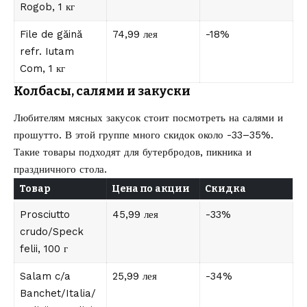
Rogob, 1 кг
File de găină
74,99 лея
-18%
refr. Iutam
Com, 1 кг
Колбасы, салями и закуски
Любителям мясных закусок стоит посмотреть на салями и
прошутто. В этой группе много скидок около -33–35%.
Такие товары подходят для бутербродов, пикника и
праздничного стола.
Товар
Цена по акции
Скидка
Prosciutto
45,99 лея
-33%
crudo/Speck
felii, 100 г
Salam c/a
25,99 лея
-34%
Banchet/Italia/