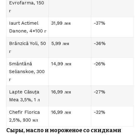
Evrofarma, 150
г
Iaurt Actimel
31,99 лея
-37%
Danone, 4×100 г
Brânzică Yoli, 50
5,99 лея
-36%
г
Smântână
14,99 лея
-26%
Selianskoe, 300
г
Lapte Căsuța
16,99 лея
-27%
Mea 3,5%, 1 л
Chefir Florica
16,99 лея
-32%
2,5%, 930 мл
Сыры, масло и мороженое со скидками