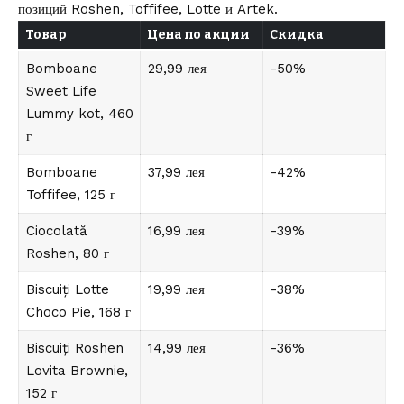
позиций Roshen, Toffifee, Lotte и Artek.
Товар
Цена по акции
Скидка
Bomboane
29,99 лея
-50%
Sweet Life
Lummy kot, 460
г
Bomboane
37,99 лея
-42%
Toffifee, 125 г
Ciocolată
16,99 лея
-39%
Roshen, 80 г
Biscuiți Lotte
19,99 лея
-38%
Choco Pie, 168 г
Biscuiți Roshen
14,99 лея
-36%
Lovita Brownie,
152 г