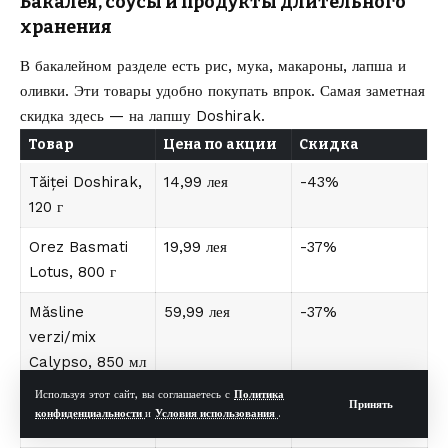
Бакалея, соусы и продукты длительного
хранения
В бакалейном разделе есть рис, мука, макароны, лапша и
оливки. Эти товары удобно покупать впрок. Самая заметная
скидка здесь — на лапшу Doshirak.
Товар
Цена по акции
Скидка
Tăiței Doshirak,
14,99 лея
-43%
120 г
Orez Basmati
19,99 лея
-37%
Lotus, 800 г
Măsline
59,99 лея
-37%
verzi/mix
Calypso, 850 мл
Используя этот сайт, вы соглашаетесь с
Политика
Făină de grâu
9,99 лея
-13%
Принять
конфиденциальности
и
Условия использования
.
Bunetto, 1 кг