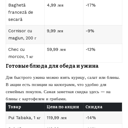
Baghetă
4,99 лея
-17%
franceză de
secară
Cornisor cu
9,99 лея
-9%
magiun, 200 г
Chec cu
59,99 лея
-13%
morcov, 1 кг
Готовые блюда для обеда и ужина
Для быстрого ужина можно взять курицу, салат или блины.
В акции есть позиции на килограмм, что удобно для
семейных покупок. Самая заметная скидка здесь — на
блины с картофелем и грибами.
Товар
Цена по акции
Скидка
Pui Tabaka, 1 кг
119,99 лея
-14%