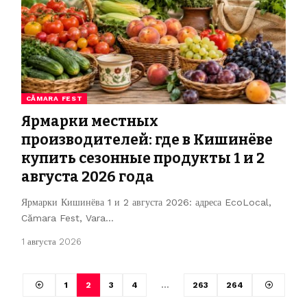
CĂMARA FEST
Ярмарки местных
производителей: где в Кишинёве
купить сезонные продукты 1 и 2
августа 2026 года
Ярмарки Кишинёва 1 и 2 августа 2026: адреса EcoLocal,
Cămara Fest, Vara…
1 августа 2026
1
2
3
4
…
263
264