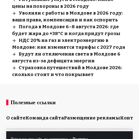
цены на похороны в 2026 году
Уволили с работы в Молдове в 2026 году:
ваши права, компенсации и как оспорить
Погода в Молдове 6–8 августа 2026: где
будет жара до +38°C и когда придут грозы
НДС 20% на газ и электроэнергию в
Молдове: как изменятся тарифы с 2027 года
Будут ли отключения света в Молдове 6
августа из-за дефицита энергии
Страховка путешествий в Молдове 2026:
сколько стоит и что покрывает
Полезные ссылки
О сайте
Команда сайта
Размещение рекламы
Конта
Используя этот сайт, вы соглашаетесь с
Политика