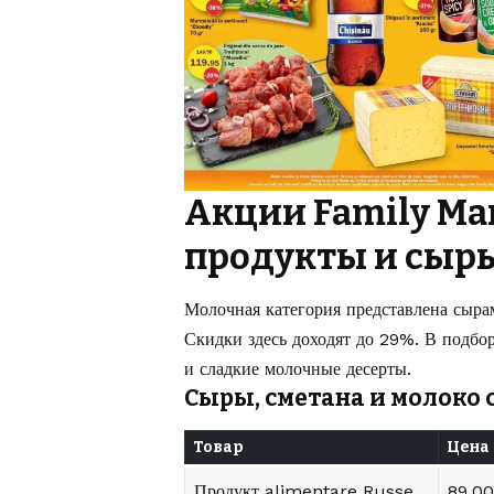
Акции Family Ma
продукты и сыр
Молочная категория представлена сырам
Скидки здесь доходят до 29%. В подбор
и сладкие молочные десерты.
Сыры, сметана и молоко 
Товар
Цена
Продукт alimentare Russe
89.00