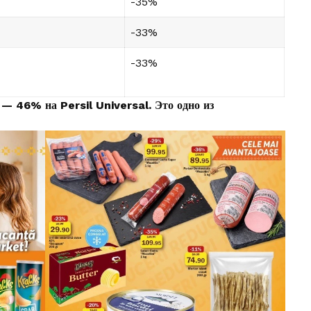
-35%
-33%
-33%
е —
46% на Persil Universal
. Это одно из