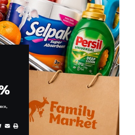
6%
ясо,