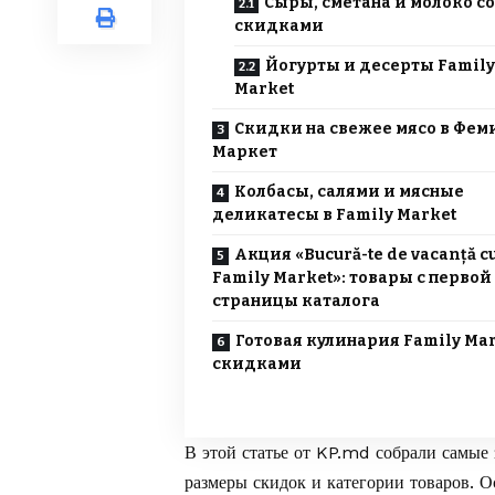
Сыры, сметана и молоко со
скидками
Йогурты и десерты Family
Market
Скидки на свежее мясо в Фем
Маркет
Колбасы, салями и мясные
деликатесы в Family Market
Акция «Bucură-te de vacanță c
Family Market»: товары с первой
страницы каталога
Готовая кулинария Family Mar
скидками
В этой статье от
KP.md
собрали самые 
размеры скидок и категории товаров. 