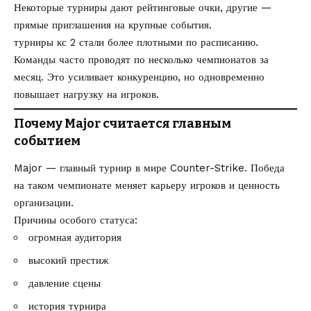
Некоторые турниры дают рейтинговые очки, другие —
прямые приглашения на крупные события.
турниры кс 2 стали более плотными по расписанию.
Команды часто проводят по несколько чемпионатов за
месяц. Это усиливает конкуренцию, но одновременно
повышает нагрузку на игроков.
Почему Major считается главным
событием
Major — главный турнир в мире Counter-Strike. Победа
на таком чемпионате меняет карьеру игроков и ценность
организации.
Причины особого статуса:
огромная аудитория
высокий престиж
давление сцены
история турнира