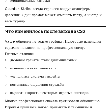
эмоциональные камбэки
Counter-Strike всегда строился вокруг атмосферы
давления. Один промах может изменить карту, а иногда и
весь турнир.
Что изменилось после выхода CS2
Valve обновила не только графику. Некоторые изменения
серьезно повлияли на профессиональную сцену.
Главные отличия:
дымовые гранаты стали динамическими
изменилось освещение карт
улучшилась система тикрейта
поменялись ощущения стрельбы
выросла скорость некоторых игровых эпизодов
Многие профессионалы сначала критиковали обновление.
Игрокам пришлось заново привыкать к таймингам и