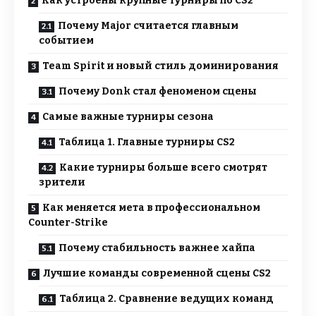
Как устроены крупные турниры по CS2
Почему Major считается главным
событием
Team Spirit и новый стиль доминирования
Почему Donk стал феноменом сцены
Самые важные турниры сезона
Таблица 1. Главные турниры CS2
Какие турниры больше всего смотрят
зрители
Как меняется мета в профессиональном
Counter-Strike
Почему стабильность важнее хайпа
Лучшие команды современной сцены CS2
Таблица 2. Сравнение ведущих команд