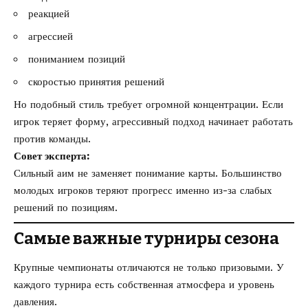
реакцией
агрессией
пониманием позиций
скоростью принятия решений
Но подобный стиль требует огромной концентрации. Если
игрок теряет форму, агрессивный подход начинает работать
против команды.
Совет эксперта:
Сильный аим не заменяет понимание карты. Большинство
молодых игроков теряют прогресс именно из-за слабых
решений по позициям.
Самые важные турниры сезона
Крупные чемпионаты отличаются не только призовыми. У
каждого турнира есть собственная атмосфера и уровень
давления.