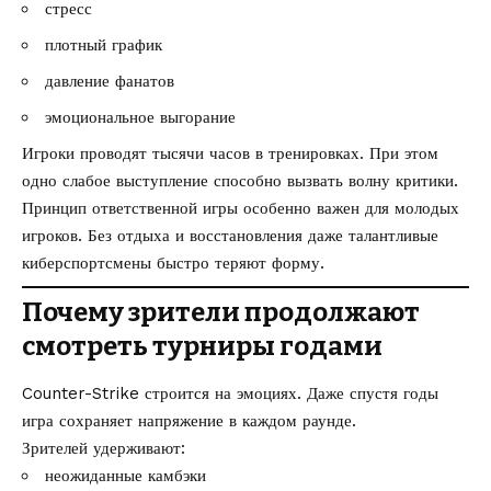
стресс
плотный график
давление фанатов
эмоциональное выгорание
Игроки проводят тысячи часов в тренировках. При этом
одно слабое выступление способно вызвать волну критики.
Принцип ответственной игры особенно важен для молодых
игроков. Без отдыха и восстановления даже талантливые
киберспортсмены быстро теряют форму.
Почему зрители продолжают
смотреть турниры годами
Counter-Strike строится на эмоциях. Даже спустя годы
игра сохраняет напряжение в каждом раунде.
Зрителей удерживают:
неожиданные камбэки