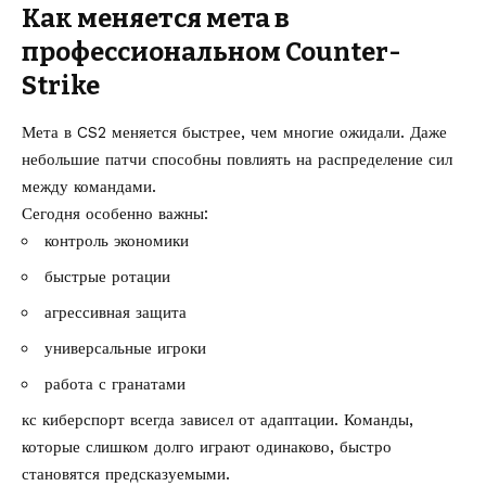
Как меняется мета в
профессиональном Counter-
Strike
Мета в CS2 меняется быстрее, чем многие ожидали. Даже
небольшие патчи способны повлиять на распределение сил
между командами.
Сегодня особенно важны:
контроль экономики
быстрые ротации
агрессивная защита
универсальные игроки
работа с гранатами
кс киберспорт всегда зависел от адаптации. Команды,
которые слишком долго играют одинаково, быстро
становятся предсказуемыми.