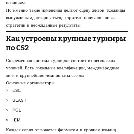
позициям.
Но именно такие изменения делают сцену живой. Команды
вынуждены адаптироваться, а зрители получают новые
стратегии и неожиданные результаты.
Как устроены крупные турниры
по CS2
Современная система турниров состоит из нескольких
уровней. Есть локальные квалификации, международные
лиги и крупнейшие чемпионаты сезона.
Основные организаторы:
ESL
BLAST
PGL
IEM
Каждая серия отличается форматом и уровнем команд.