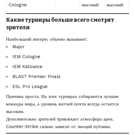
Cologne
высокий
высокий
Какие турниры больше всего смотрят
зрители
Наибольший интерес обычно вызывают:
Major
IEM Cologne
IEM Katowice
BLAST Premier Finals
ESL Pro League
Причина проста. На этих турнирах собираются лучшие
команды мира, а уровень матчей почти всегда остается
высоким.
Дополнительно зрителей привлекает атмосфера арен.
Counter-Strike сильно зависит от эмоций публики.