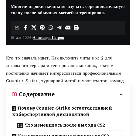
Многие игроки начинают изучать соревновательную
сцену после обычных матчей и тренировок.
19 мая 2026
Александр Петров
Кто-то сначала ищет,
Как включить читы в кс 2
для
локального сервера и тестирования механик, а затем
постепенно начинает интересоваться профессиональным
Counter-Strike, турнирной метой и уровнем топ-команд.
Содержание
Почему Counter-Strike остается главной
киберспортивной дисциплиной
Что изменилось после выхода CS2