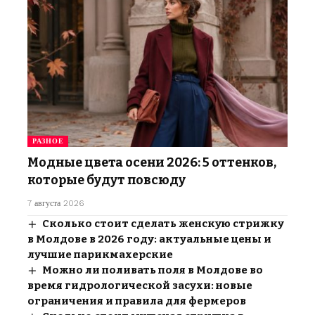
РАЗНОЕ
Модные цвета осени 2026: 5 оттенков,
которые будут повсюду
7 августа 2026
Сколько стоит сделать женскую стрижку
в Молдове в 2026 году: актуальные цены и
лучшие парикмахерские
Можно ли поливать поля в Молдове во
время гидрологической засухи: новые
ограничения и правила для фермеров