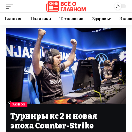
Главная
Политика
Технологии
Здоровье
Экон
РАЗНОЕ
Турниры кс 2 и новая
эпоха Counter-Strike