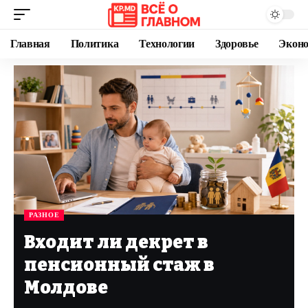
Главная
Политика
Технологии
Здоровье
Экон
РАЗНОЕ
Входит ли декрет в
пенсионный стаж в
Молдове