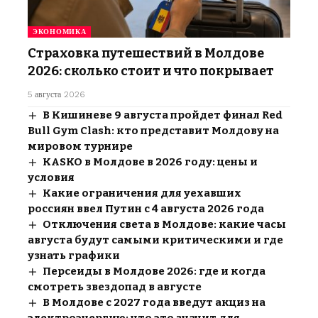
ЭКОНОМИКА
Страховка путешествий в Молдове
2026: сколько стоит и что покрывает
5 августа 2026
В Кишиневе 9 августа пройдет финал Red
Bull Gym Clash: кто представит Молдову на
мировом турнире
KASKO в Молдове в 2026 году: цены и
условия
Какие ограничения для уехавших
россиян ввел Путин с 4 августа 2026 года
Отключения света в Молдове: какие часы
августа будут самыми критическими и где
узнать графики
Персеиды в Молдове 2026: где и когда
смотреть звездопад в августе
В Молдове с 2027 года введут акциз на
электроэнергию: что это значит для