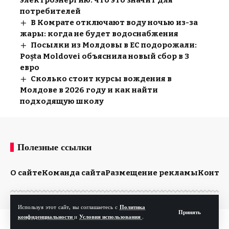
потребителей
В Комрате отключают воду ночью из-за
жары: когда не будет водоснабжения
Посылки из Молдовы в ЕС подорожали:
Poșta Moldovei объяснила новый сбор в 3
евро
Сколько стоит курсы вождения в
Молдове в 2026 году и как найти
подходящую школу
Полезные ссылки
О сайте
Команда сайта
Размещение рекламы
Конта
Используя этот сайт, вы соглашаетесь с
Политика
Принять
конфиденциальности
и
Условия использования
.
© Kp.md. Все права защищены.