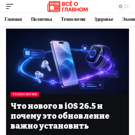
Главная
Политика
Технологии
Здоровье
Экон
ТЕХНОЛОГИИ
Что нового в iOS 26.5 и
почему это обновление
важно установить