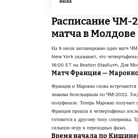
июля
Расписание ЧМ-2
матча в Молдове
На 9 июля запланирован один матч Ч
New York указывает, что четвертьфинал
16:00 ET на Boston Stadium. Для Мол
Матч Франция — Марокк
Франция и Марокко снова встречаются 
знакома болельщикам по ЧМ-2022. Тог
полуфинале. Теперь Марокко получает 
Франция прошла в четвертьфинал после
готовится к другому типу соперника. Т
сильную игру в переходных фазах.
Время начала по Кишине