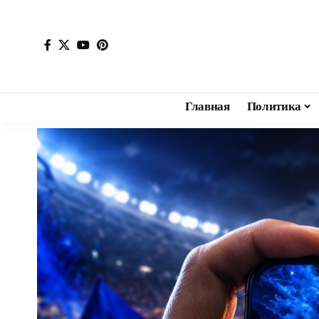
Главная
Политика