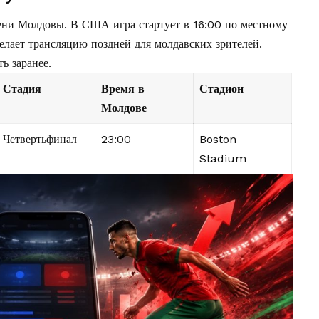
ени Молдовы. В США игра стартует в 16:00 по местному
елает трансляцию поздней для молдавских зрителей.
ь заранее.
Стадия
Время в
Стадион
Молдове
Четвертьфинал
23:00
Boston
Stadium