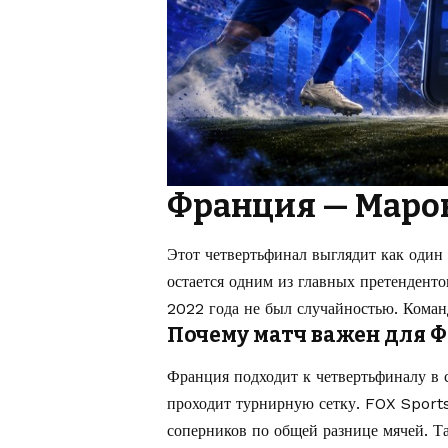
Франция — Марок
Этот четвертьфинал выглядит как один
остается одним из главных претендентов
2022 года не был случайностью. Коман
Почему матч важен для 
Франция подходит к четвертьфиналу в с
проходит турнирную сетку. FOX Sports
соперников по общей разнице мячей. Т