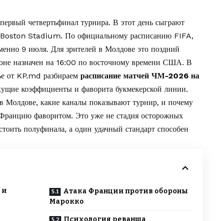
первый четвертьфинал турнира. В этот день сыграют
а Boston Stadium. По официальному
расписанию FIFA
,
менно 9 июля. Для зрителей в Молдове это поздний
стоне назначен на 16:00 по восточному времени США. В
ье от
KP.md
разбираем
расписание матчей ЧМ-2026 на
текущие коэффициенты и фаворита букмекерской линии.
 в Молдове, какие каналы показывают турнир, и почему
 Францию фаворитом. Это уже не стадия осторожных
стоить полуфинала, а один удачный стандарт способен
 и
Атака Франции против обороны
Марокко
Психология реванша