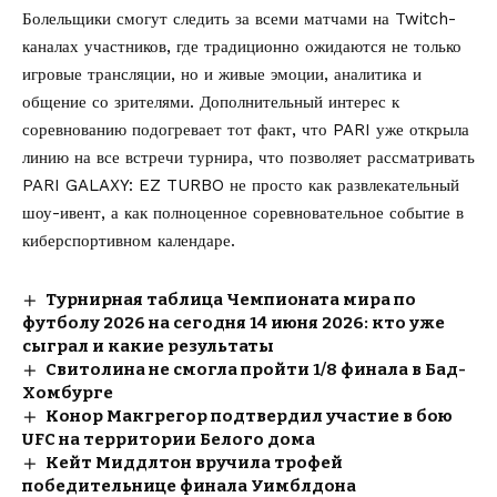
Болельщики смогут следить за всеми матчами на Twitch-
каналах участников, где традиционно ожидаются не только
игровые трансляции, но и живые эмоции, аналитика и
общение со зрителями. Дополнительный интерес к
соревнованию подогревает тот факт, что PARI уже открыла
линию на все встречи турнира, что позволяет рассматривать
PARI GALAXY: EZ TURBO не просто как развлекательный
шоу-ивент, а как полноценное соревновательное событие в
киберспортивном календаре.
Турнирная таблица Чемпионата мира по
футболу 2026 на сегодня 14 июня 2026: кто уже
сыграл и какие результаты
Свитолина не смогла пройти 1/8 финала в Бад-
Хомбурге
Конор Макгрегор подтвердил участие в бою
UFC на территории Белого дома
Кейт Миддлтон вручила трофей
победительнице финала Уимблдона