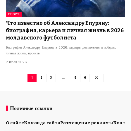
СПОРТ
Что известно об Александру Епуряну:
биография, карьера и личная жизнь в 2026
молдавского футболиста
Биография Александру Епуряну в 2026: карьера, достижения и победы,
личная жизнь, проекты.
2 июля 2026
1
2
3
…
5
6
Полезные ссылки
О сайте
Команда сайта
Размещение рекламы
Конта