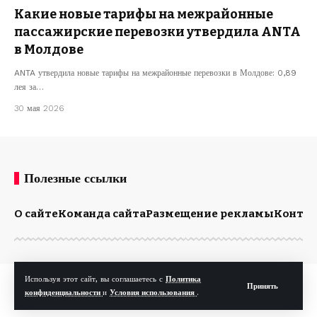
Какие новые тарифы на межрайонные
пассажирские перевозки утвердила ANTA
в Молдове
ANTA утвердила новые тарифы на межрайонные перевозки в Молдове: 0,89
лея за…
30 мая 2026
Полезные ссылки
О сайте
Команда сайта
Размещение рекламы
Конта
Используя этот сайт, вы соглашаетесь с
Политика
© Kp.md. Все права защищены.
Принять
конфиденциальности
и
Условия использования
.