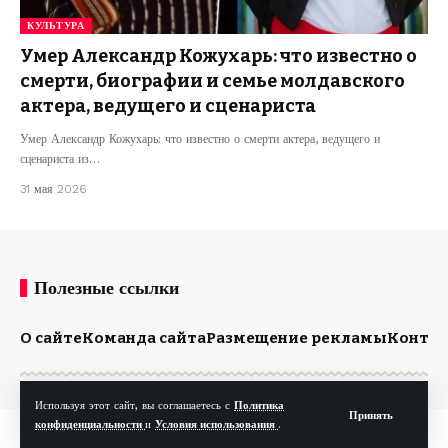
КУЛЬТУРА
Умер Александр Кожухарь: что известно о
смерти, биографии и семье молдавского
актера, ведущего и сценариста
Умер Александр Кожухарь: что известно о смерти актера, ведущего и
сценариста из…
31 мая 2026
Полезные ссылки
О сайте
Команда сайта
Размещение рекламы
Конта
Используя этот сайт, вы соглашаетесь с
Политика
Принять
конфиденциальности
и
Условия использования
.
© Kp.md. Все права защищены.