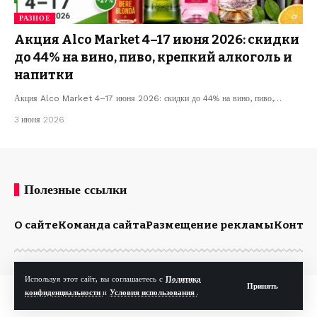
РАЗНОЕ
Акция Alco Market 4–17 июня 2026: скидки
до 44% на вино, пиво, крепкий алкоголь и
напитки
Акция Alco Market 4–17 июня 2026: скидки до 44% на вино, пиво,…
3 июня 2026
Полезные ссылки
О сайте
Команда сайта
Размещение рекламы
Конта
Используя этот сайт, вы соглашаетесь с
Политика
Принять
© Kp.md. Все права защищены.
конфиденциальности
и
Условия использования
.