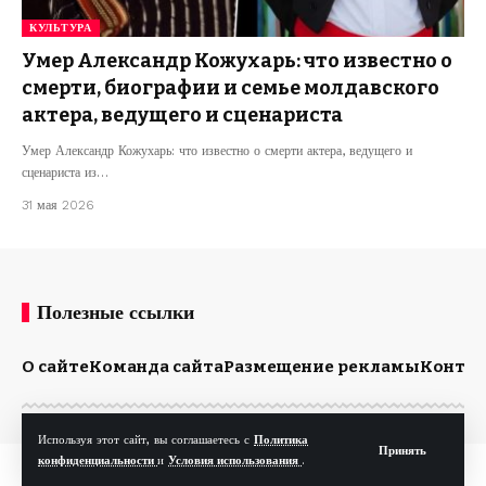
КУЛЬТУРА
Умер Александр Кожухарь: что известно о
смерти, биографии и семье молдавского
актера, ведущего и сценариста
Умер Александр Кожухарь: что известно о смерти актера, ведущего и
сценариста из…
31 мая 2026
Полезные ссылки
О сайте
Команда сайта
Размещение рекламы
Конта
Используя этот сайт, вы соглашаетесь с
Политика
Принять
конфиденциальности
и
Условия использования
.
© Kp.md. Все права защищены.