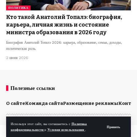
ПОЛИТИКА
Кто такой Анатолий Топалэ: биография,
карьера, личная жизнь и состояние
министра образования в 2026 году
Биография Анатолий Топалэ 2026: карьера, образование, семья, доходы,
политическая роль.
2 июня 2026
Полезные ссылки
О сайте
Команда сайта
Размещение рекламы
Конта
Используя этот сайт, вы соглашаетесь с
Политика
Принять
конфиденциальности
и
Условия использования
.
© Kp.md. Все права защищены.