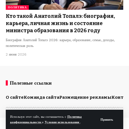
ПОЛИТИКА
Кто такой Анатолий Топалэ: биография,
карьера, личная жизнь и состояние
министра образования в 2026 году
Биография Анатолий Топалэ 2026: карьера, образование, семья, доходы,
политическая роль.
2 июня 2026
Полезные ссылки
О сайте
Команда сайта
Размещение рекламы
Конта
Используя этот сайт, вы соглашаетесь с
Политика
Принять
конфиденциальности
и
Условия использования
.
© Kp.md. Все права защищены.