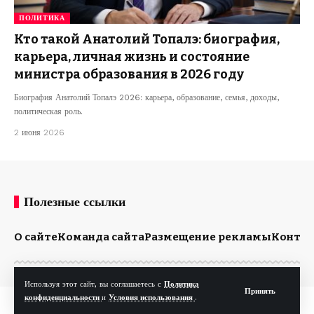
ПОЛИТИКА
Кто такой Анатолий Топалэ: биография,
карьера, личная жизнь и состояние
министра образования в 2026 году
Биография Анатолий Топалэ 2026: карьера, образование, семья, доходы,
политическая роль.
2 июня 2026
Полезные ссылки
О сайте
Команда сайта
Размещение рекламы
Конта
Используя этот сайт, вы соглашаетесь с
Политика
Принять
конфиденциальности
и
Условия использования
.
© Kp.md. Все права защищены.