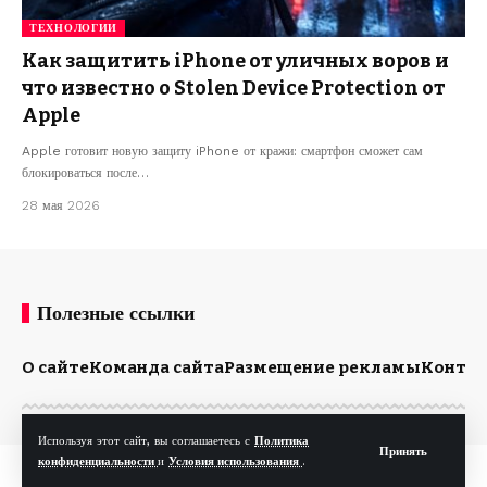
ТЕХНОЛОГИИ
Как защитить iPhone от уличных воров и
что известно о Stolen Device Protection от
Apple
Apple готовит новую защиту iPhone от кражи: смартфон сможет сам
блокироваться после…
28 мая 2026
Полезные ссылки
О сайте
Команда сайта
Размещение рекламы
Конта
Используя этот сайт, вы соглашаетесь с
Политика
Принять
конфиденциальности
и
Условия использования
.
© Kp.md. Все права защищены.