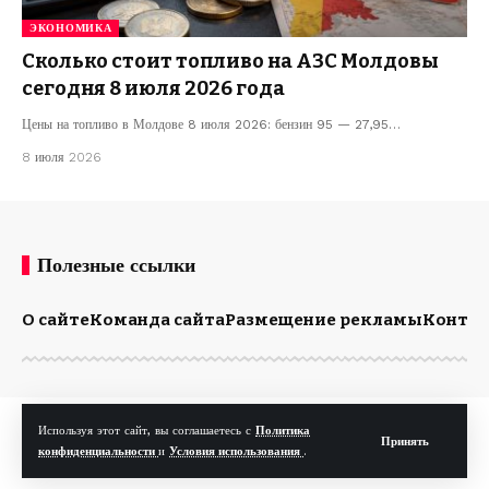
ЭКОНОМИКА
Сколько стоит топливо на АЗС Молдовы
сегодня 8 июля 2026 года
Цены на топливо в Молдове 8 июля 2026: бензин 95 — 27,95…
8 июля 2026
Полезные ссылки
О сайте
Команда сайта
Размещение рекламы
Конта
© Kp.md. Все права защищены.
Используя этот сайт, вы соглашаетесь с
Политика
Принять
конфиденциальности
и
Условия использования
.