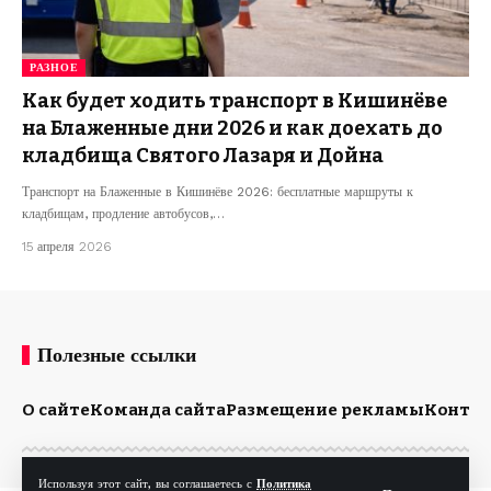
РАЗНОЕ
Как будет ходить транспорт в Кишинёве
на Блаженные дни 2026 и как доехать до
кладбища Святого Лазаря и Дойна
Транспорт на Блаженные в Кишинёве 2026: бесплатные маршруты к
кладбищам, продление автобусов,…
15 апреля 2026
Полезные ссылки
О сайте
Команда сайта
Размещение рекламы
Конта
Используя этот сайт, вы соглашаетесь с
Политика