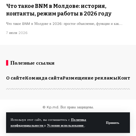
Что такое BNM в Молдове: история,
контакты, режим работы в 2026 году
Что такое BNM в Молдове в 2026: простое объяснение, функции и как…
7 июля 2026
Полезные ссылки
О сайте
Команда сайта
Размещение рекламы
Конта
© Kp.md. Все права защищены.
Используя этот сайт, вы соглашаетесь с
Политика
Принять
конфиденциальности
и
Условия использования
.