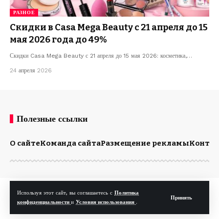
РАЗНОЕ
Скидки в Casa Mega Beauty с 21 апреля до 15
мая 2026 года до 49%
Скидки Casa Mega Beauty с 21 апреля до 15 мая 2026: косметика,…
24 апреля 2026
Полезные ссылки
О сайте
Команда сайта
Размещение рекламы
Конта
© Kp.md. Все права защищены.
Используя этот сайт, вы соглашаетесь с
Политика
Принять
конфиденциальности
и
Условия использования
.