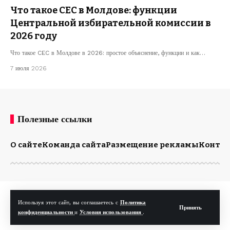
Что такое CEC в Молдове: функции
Центральной избирательной комиссии в
2026 году
Что такое CEC в Молдове в 2026: простое объяснение, функции и как…
7 июля 2026
Полезные ссылки
О сайте
Команда сайта
Размещение рекламы
Конта
© Kp.md. Все права защищены.
Используя этот сайт, вы соглашаетесь с
Политика
Принять
конфиденциальности
и
Условия использования
.