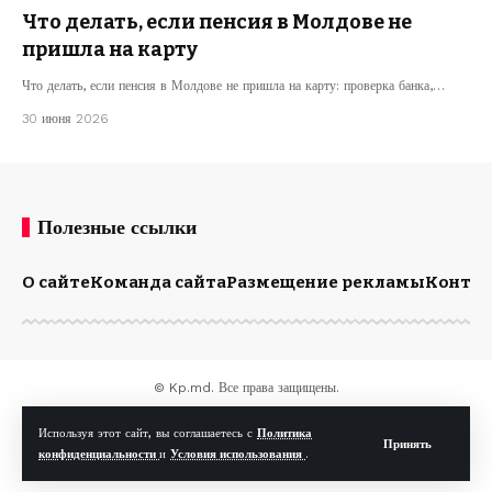
Что делать, если пенсия в Молдове не
пришла на карту
Что делать, если пенсия в Молдове не пришла на карту: проверка банка,…
30 июня 2026
Полезные ссылки
О сайте
Команда сайта
Размещение рекламы
Конта
© Kp.md. Все права защищены.
Используя этот сайт, вы соглашаетесь с
Политика
Принять
конфиденциальности
и
Условия использования
.