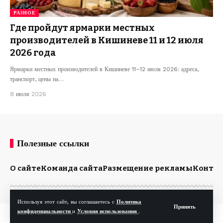
РАЗНОЕ
Где пройдут ярмарки местных
производителей в Кишиневе 11 и 12 июля
2026 года
Ярмарки местных производителей в Кишиневе 11–12 июля 2026: адреса,
транспорт, цены на…
8 июля 2026
Полезные ссылки
О сайте
Команда сайта
Размещение рекламы
Конта
Используя этот сайт, вы соглашаетесь с
Политика
Принять
конфиденциальности
и
Условия использования
.
© Kp.md. Все права защищены.