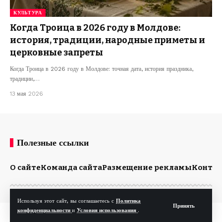
КУЛЬТУРА
Когда Троица в 2026 году в Молдове:
история, традиции, народные приметы и
церковные запреты
Когда Троица в 2026 году в Молдове: точная дата, история праздника,
традиции,…
13 мая 2026
Полезные ссылки
О сайте
Команда сайта
Размещение рекламы
Конта
Используя этот сайт, вы соглашаетесь с
Политика
Принять
конфиденциальности
и
Условия использования
.
© Kp.md. Все права защищены.