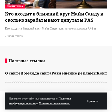
ПОЛИТИКА
Кто входит в ближний круг Майи Санду и
сколько зарабатывают депутаты PAS
Кто входит в ближний круг Майи Санду, как устроена команда PAS и…
7 июля 2026
Полезные ссылки
О сайте
Команда сайта
Размещение рекламы
Конта
© Kp.md. Все права защищены.
Используя этот сайт, вы соглашаетесь с
Политика
Принять
конфиденциальности
и
Условия использования
.