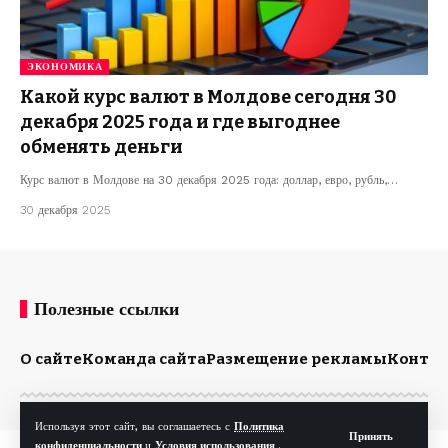
ЭКОНОМИКА
Какой курс валют в Молдове сегодня 30
декабря 2025 года и где выгоднее
обменять деньги
Курс валют в Молдове на 30 декабря 2025 года: доллар, евро, рубль,…
30 декабря 2025
Полезные ссылки
О сайте
Команда сайта
Размещение рекламы
Конта
Используя этот сайт, вы соглашаетесь с
Политика
Принять
конфиденциальности
и
Условия использования
.