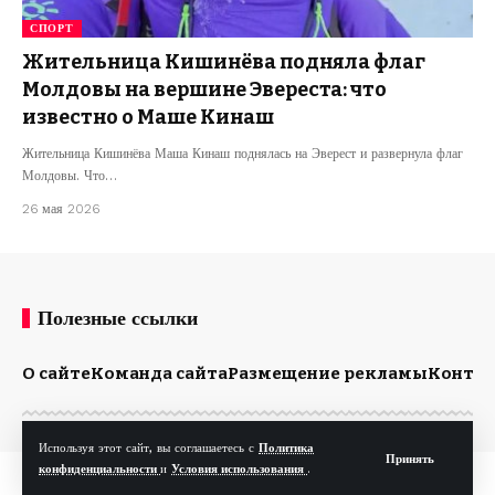
СПОРТ
Жительница Кишинёва подняла флаг
Молдовы на вершине Эвереста: что
известно о Маше Кинаш
Жительница Кишинёва Маша Кинаш поднялась на Эверест и развернула флаг
Молдовы. Что…
26 мая 2026
Полезные ссылки
О сайте
Команда сайта
Размещение рекламы
Конта
Используя этот сайт, вы соглашаетесь с
Политика
Принять
конфиденциальности
и
Условия использования
.
© Kp.md. Все права защищены.