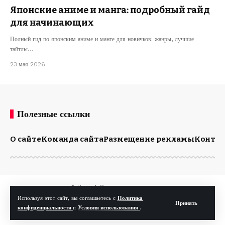
Японские аниме и манга: подробный гайд
для начинающих
Полный гид по японским аниме и манге для новичков: жанры, лучшие
тайтлы…
23 мая 2026
Полезные ссылки
О сайте
Команда сайта
Размещение рекламы
Конта
© Kp.md. Все права защищены.
Используя этот сайт, вы соглашаетесь с
Политика
Принять
конфиденциальности
и
Условия использования
.