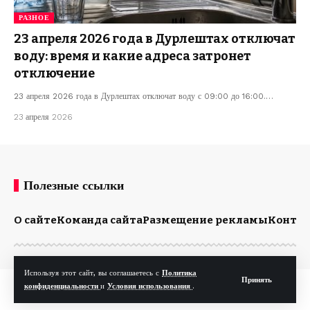
РАЗНОЕ
23 апреля 2026 года в Дурлештах отключат
воду: время и какие адреса затронет
отключение
23 апреля 2026 года в Дурлештах отключат воду с 09:00 до 16:00.…
23 апреля 2026
Полезные ссылки
О сайте
Команда сайта
Размещение рекламы
Конта
Используя этот сайт, вы соглашаетесь с
Политика
Принять
© Kp.md. Все права защищены.
конфиденциальности
и
Условия использования
.