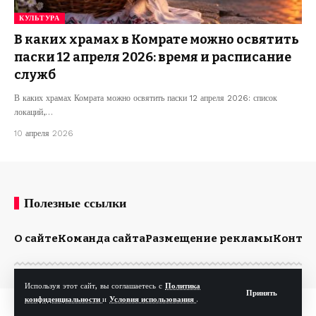
КУЛЬТУРА
В каких храмах в Комрате можно освятить
паски 12 апреля 2026: время и расписание
служб
В каких храмах Комрата можно освятить паски 12 апреля 2026: список
локаций,…
10 апреля 2026
Полезные ссылки
О сайте
Команда сайта
Размещение рекламы
Конта
Используя этот сайт, вы соглашаетесь с
Политика
Принять
конфиденциальности
и
Условия использования
.
© Kp.md. Все права защищены.