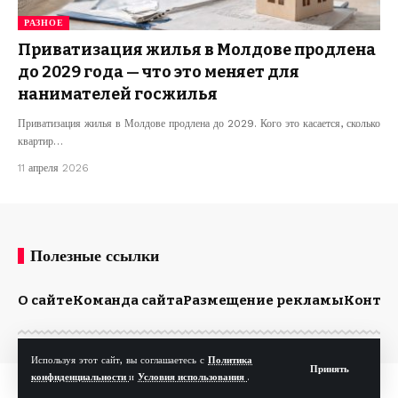
РАЗНОЕ
Приватизация жилья в Молдове продлена
до 2029 года — что это меняет для
нанимателей госжилья
Приватизация жилья в Молдове продлена до 2029. Кого это касается, сколько
квартир…
11 апреля 2026
Полезные ссылки
О сайте
Команда сайта
Размещение рекламы
Конта
Используя этот сайт, вы соглашаетесь с
Политика
Принять
конфиденциальности
и
Условия использования
.
© Kp.md. Все права защищены.