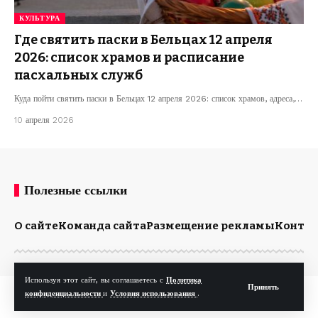
КУЛЬТУРА
Где святить паски в Бельцах 12 апреля
2026: список храмов и расписание
пасхальных служб
Куда пойти святить паски в Бельцах 12 апреля 2026: список храмов, адреса,…
10 апреля 2026
Полезные ссылки
О сайте
Команда сайта
Размещение рекламы
Конта
Используя этот сайт, вы соглашаетесь с
Политика
Принять
© Kp.md. Все права защищены.
конфиденциальности
и
Условия использования
.