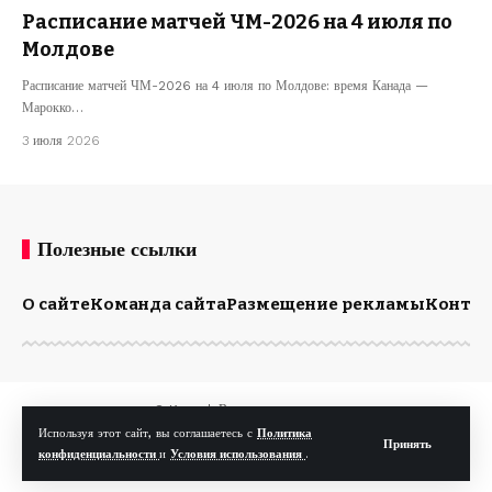
Расписание матчей ЧМ-2026 на 4 июля по
Молдове
Расписание матчей ЧМ-2026 на 4 июля по Молдове: время Канада —
Марокко…
3 июля 2026
Полезные ссылки
О сайте
Команда сайта
Размещение рекламы
Конта
© Kp.md. Все права защищены.
Используя этот сайт, вы соглашаетесь с
Политика
Принять
конфиденциальности
и
Условия использования
.