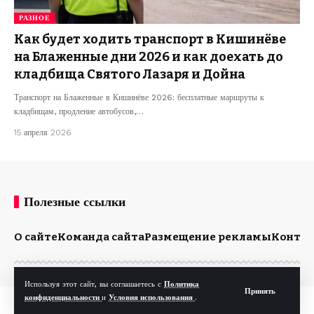
РАЗНОЕ
Как будет ходить транспорт в Кишинёве
на Блаженные дни 2026 и как доехать до
кладбища Святого Лазаря и Дойна
Транспорт на Блаженные в Кишинёве 2026: бесплатные маршруты к
кладбищам, продление автобусов,…
15 апреля 2026
Полезные ссылки
О сайте
Команда сайта
Размещение рекламы
Конта
Используя этот сайт, вы соглашаетесь с
Политика
Принять
конфиденциальности
и
Условия использования
.
© Kp.md. Все права защищены.