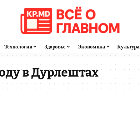
Технологии
Здоровье
Экономика
Культура
воду в Дурлештах