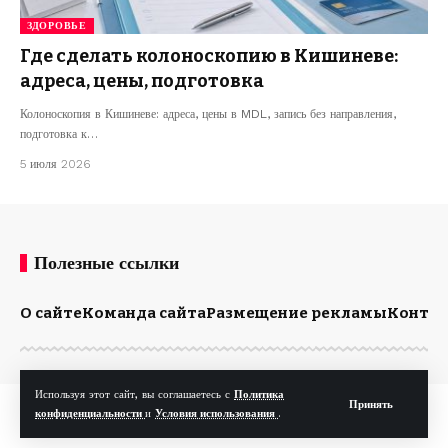
ЗДОРОВЬЕ
Где сделать колоноскопию в Кишиневе:
адреса, цены, подготовка
Колоноскопия в Кишиневе: адреса, цены в MDL, запись без направления,
подготовка к…
5 июля 2026
Полезные ссылки
О сайте
Команда сайта
Размещение рекламы
Конта
Используя этот сайт, вы соглашаетесь с
Политика
Принять
© Kp.md. Все права защищены.
конфиденциальности
и
Условия использования
.