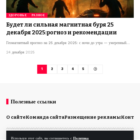
ЗДОРОВЬЕ
РАЗНОЕ
Будет ли сильная магнитная буря 25
декабря 2025:рогноз и рекомендации
Геомагнитный прогноз на 25 декабря 2025: с ночи до утра — умеренный…
24 декабря 2025
1
2
3
4
5
Полезные ссылки
О сайте
Команда сайта
Размещение рекламы
Конта
Используя этот сайт, вы соглашаетесь с
Политика