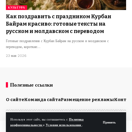
КУЛЬТУРА
Как поздравить с праздником Курбан
Байрам красиво: готовые тексты на
русском и молдавском с переводом
Готовые поздравления с Курбан Байрам на русском и молдавском с
переводом, короткие…
23 мая 2026
Полезные ссылки
О сайте
Команда сайта
Размещение рекламы
Конта
Используя этот сайт, вы соглашаетесь с
Политика
Принять
конфиденциальности
и
Условия использования
.
© Kp.md. Все права защищены.