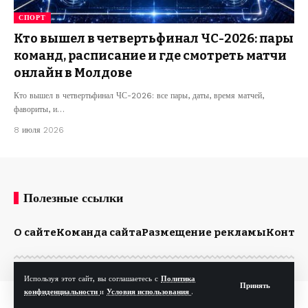
СПОРТ
Кто вышел в четвертьфинал ЧС-2026: пары
команд, расписание и где смотреть матчи
онлайн в Молдове
Кто вышел в четвертьфинал ЧС-2026: все пары, даты, время матчей,
фавориты, и…
8 июля 2026
Полезные ссылки
О сайте
Команда сайта
Размещение рекламы
Конта
Используя этот сайт, вы соглашаетесь с
Политика
Принять
конфиденциальности
и
Условия использования
.
© Kp.md. Все права защищены.