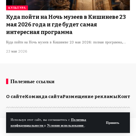
КУЛЬТУРА
Куда пойти на Ночь музеев в Кишиневе 23
мая 2026 года и где будет самая
интересная программа
Куда пойти на Ночь музеев в Кишиневе 23 мая 2026: полная программа,…
23 мая 2026
Полезные ссылки
О сайте
Команда сайта
Размещение рекламы
Конта
Используя этот сайт, вы соглашаетесь с
Политика
Принять
© Kp.md. Все права защищены.
конфиденциальности
и
Условия использования
.