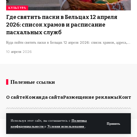
КУЛЬТУРА
Где святить паски в Бельцах 12 апреля
2026: список храмов и расписание
пасхальных служб
Куда пойти святить паски в Бельцах 12 апреля 2026: список храмов, адреса,…
10 апреля 2026
Полезные ссылки
О сайте
Команда сайта
Размещение рекламы
Конта
Используя этот сайт, вы соглашаетесь с
Политика
Принять
© Kp.md. Все права защищены.
конфиденциальности
и
Условия использования
.