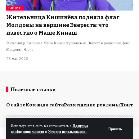
СПОРТ
Жительница Кишинёва подняла флаг
Молдовы на вершине Эвереста: что
известно о Маше Кинаш
Жительница Кишинёва Маша Кинаш поднялась на Эверест и развернула флаг
Молдовы. Что…
26 мая 2026
Полезные ссылки
О сайте
Команда сайта
Размещение рекламы
Конта
Используя этот сайт, вы соглашаетесь с
Политика
Принять
конфиденциальности
и
Условия использования
.
© Kp.md. Все права защищены.