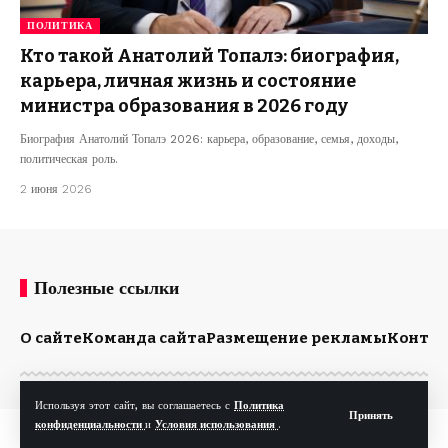
ПОЛИТИКА
Кто такой Анатолий Топалэ: биография,
карьера, личная жизнь и состояние
министра образования в 2026 году
Биография Анатолий Топалэ 2026: карьера, образование, семья, доходы,
политическая роль.
2 июня 2026
Полезные ссылки
О сайте
Команда сайта
Размещение рекламы
Конта
Используя этот сайт, вы соглашаетесь с
Политика
Принять
конфиденциальности
и
Условия использования
.
© Kp.md. Все права защищены.