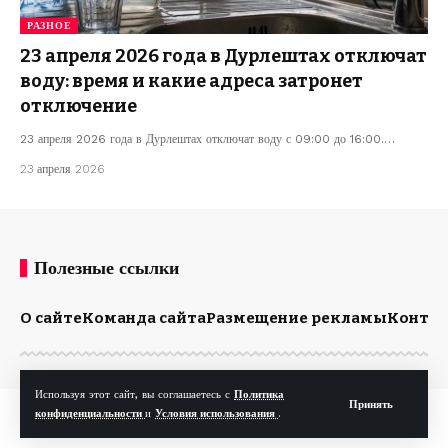
РАЗНОЕ
23 апреля 2026 года в Дурлештах отключат
воду: время и какие адреса затронет
отключение
23 апреля 2026 года в Дурлештах отключат воду с 09:00 до 16:00.…
23 апреля 2026
Полезные ссылки
О сайте
Команда сайта
Размещение рекламы
Конта
Используя этот сайт, вы соглашаетесь с
Политика
Принять
© Kp.md. Все права защищены.
конфиденциальности
и
Условия использования
.