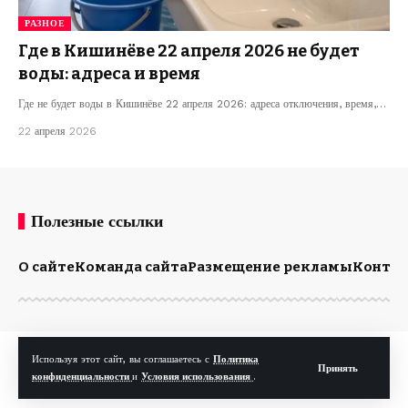
РАЗНОЕ
Где в Кишинёве 22 апреля 2026 не будет
воды: адреса и время
Где не будет воды в Кишинёве 22 апреля 2026: адреса отключения, время,…
22 апреля 2026
Полезные ссылки
О сайте
Команда сайта
Размещение рекламы
Конта
© Kp.md. Все права защищены.
Используя этот сайт, вы соглашаетесь с
Политика
Принять
конфиденциальности
и
Условия использования
.