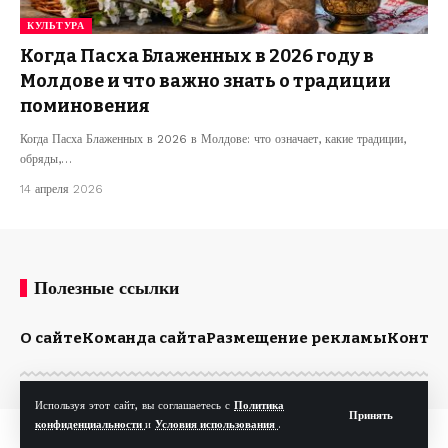
КУЛЬТУРА
Когда Пасха Блаженных в 2026 году в
Молдове и что важно знать о традиции
поминовения
Когда Пасха Блаженных в 2026 в Молдове: что означает, какие традиции,
обряды,…
14 апреля 2026
Полезные ссылки
О сайте
Команда сайта
Размещение рекламы
Конта
Используя этот сайт, вы соглашаетесь с
Политика
Принять
конфиденциальности
и
Условия использования
.
© Kp.md. Все права защищены.